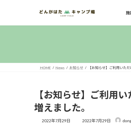
コ
ナ
ン
ビ
施
テ
ゲ
ン
ー
ツ
シ
へ
ョ
ス
ン
キ
に
ッ
移
プ
動
HOME
News
お知らせ
【お知らせ】ご利用いただ
【お知らせ】ご利用い
増えました。
最
2022年7月29日
2022年7月29日
don
終
更