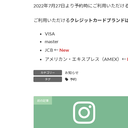
2022年7月27日より予約時にご利用いただ
新
日
時
ご利用いただける
クレジットカードブランド
:
VISA
master
JCB ←
New
アメリカン・エキスプレス（AMEX）←
お知らせ
カテゴリー
予約
タグ
前の記事