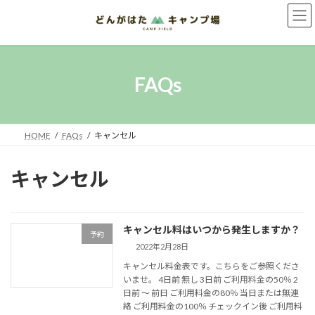
コ
ナ
ン
ビ
テ
ゲ
ン
ー
ツ
シ
へ
ョ
FAQs
ス
ン
キ
に
ッ
移
プ
動
HOME
FAQs
キャンセル
キャンセル
キャンセル料はいつから発生しますか？
予約
2022年2月28日
キャンセル料金表です。こちらをご参照くださ
いませ。 4日前 無し 3日前 ご利用料金の50％ 2
日前 〜 前日 ご利用料金の80％ 当日または無連
絡 ご利用料金の100％ チェックイン後 ご利用料